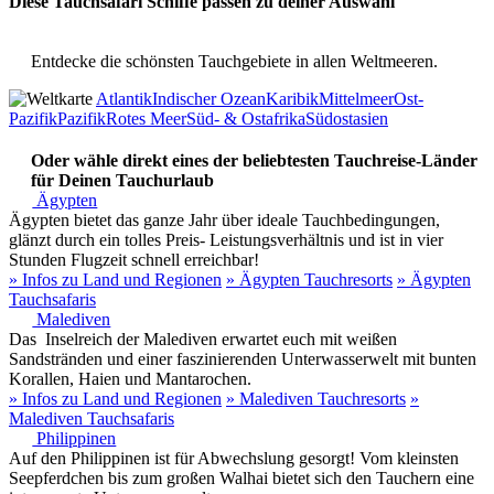
Diese Tauchsafari Schiffe passen zu deiner Auswahl
Entdecke die schönsten Tauchgebiete in allen Weltmeeren.
Atlantik
Indischer Ozean
Karibik
Mittelmeer
Ost-
Pazifik
Pazifik
Rotes Meer
Süd- & Ostafrika
Südostasien
Oder wähle direkt eines der beliebtesten Tauchreise-Länder
für Deinen Tauchurlaub
Ägypten
Ägypten bietet das ganze Jahr über ideale Tauchbedingungen,
glänzt durch ein tolles Preis- Leistungsverhältnis und ist in vier
Stunden Flugzeit schnell erreichbar!
» Infos zu Land und Regionen
» Ägypten Tauchresorts
» Ägypten
Tauchsafaris
Malediven
Das Inselreich der Malediven erwartet euch mit weißen
Sandstränden und einer faszinierenden Unterwasserwelt mit bunten
Korallen, Haien und Mantarochen.
» Infos zu Land und Regionen
» Malediven Tauchresorts
»
Malediven Tauchsafaris
Philippinen
Auf den Philippinen ist für Abwechslung gesorgt! Vom kleinsten
Seepferdchen bis zum großen Walhai bietet sich den Tauchern eine