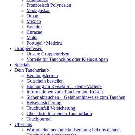
Französisch Polynesien
Madagaskar
Oman
Mexico
Bonaire
Curacao
Malta
Portugal / Madeira
Gruppenreisen
Unsere Gruppenreisen
Vorteile für Tauchclubs oder Kleingruppen
Specials
Dein Tauchurlaub
Beratungstermin
Gutschein bestellen
Buchung im Reisebüro – deine Vorteile
Informationen zum Tauchen und Reisen
Sicher abtauchen – Gefahrenhinweise zum Tauchen
Reiseversicherung
Tauchunfall Versicherung
Checkliste für deinen Tauchurlaub
Tauchjournal
Über uns
Warum eine persönliche Beratung bei uns deinen