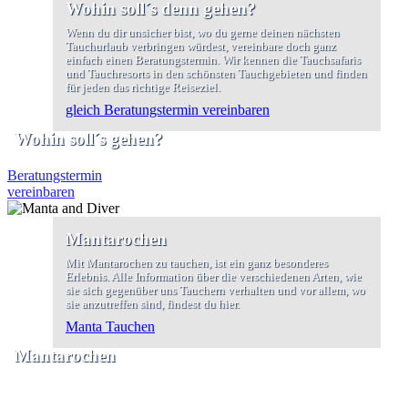
Wohin soll´s denn gehen?
Wenn du dir unsicher bist, wo du gerne deinen nächsten
Tauchurlaub verbringen würdest, vereinbare doch ganz
einfach einen Beratungstermin. Wir kennen die Tauchsafaris
und Tauchresorts in den schönsten Tauchgebieten und finden
für jeden das richtige Reiseziel.
gleich Beratungstermin vereinbaren
Wohin soll´s gehen?
Beratungstermin
vereinbaren
Mantarochen
Mit Mantarochen zu tauchen, ist ein ganz besonderes
Erlebnis. Alle Information über die verschiedenen Arten, wie
sie sich gegenüber uns Tauchern verhalten und vor allem, wo
sie anzutreffen sind, findest du hier.
Manta Tauchen
Mantarochen