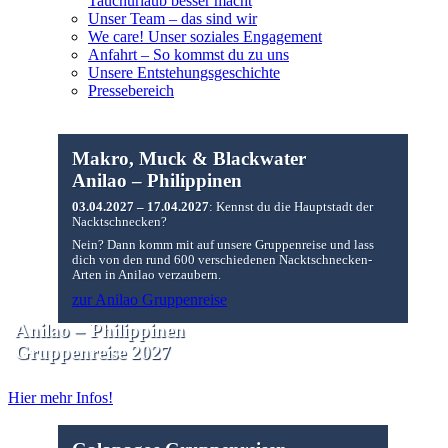
Tauchurlaub besser macht
Unser Team – das sind wir
We care! Unser soziales Engagement
Anfahrt – So kommst du zu uns
Unsere Entstehungsgeschichte
Pressebereich
Makro, Muck & Blackwater
Anilao – Philippinen
03.04.2027 – 17.04.2027
: Kennst du die Hauptstadt der
Nacktschnecken?
Nein? Dann komm mit auf unsere Gruppenreise und lass
dich von den rund 600 verschiedenen Nacktschnecken-
Arten in Anilao verzaubern.
zur Anilao Gruppenreise
Anilao – Philippinen
Gruppenreise 2027
Hier mehr Infos!