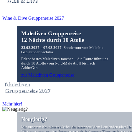
Wine & Dive
Wine & Dive Gruppenreise 2027
Malediven Gruppenreise
12 Nächte durch 10 Atolle
23.02.2027 – 07.03.2027
: Sondertour von Male bis
Gan auf der Sachika.
Erlebt bestes Malediven-tauchen – die Route führt uns
durch 10 Atolle vom Nord-Male Atoll bis nach
Addu/Gan.
zur Malediven Gruppenreise
Malediven
Gruppenreise 2027
Mehr hier!
Neugierig?
Mit unserem Newsletter bleibst du immer auf dem Laufenden über Ne
Wissenswertes aus der Unterwasserwelt, bekommst Tipps zu interessa