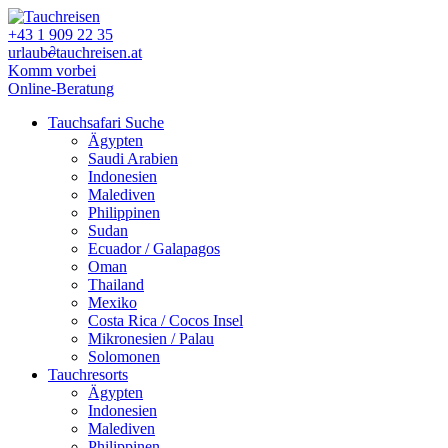
+43 1 909 22 35
urlaub
∂
tauchreisen.at
Komm vorbei
Online-Beratung
Tauchsafari Suche
Ägypten
Saudi Arabien
Indonesien
Malediven
Philippinen
Sudan
Ecuador / Galapagos
Oman
Thailand
Mexiko
Costa Rica / Cocos Insel
Mikronesien / Palau
Solomonen
Tauchresorts
Ägypten
Indonesien
Malediven
Philippinen