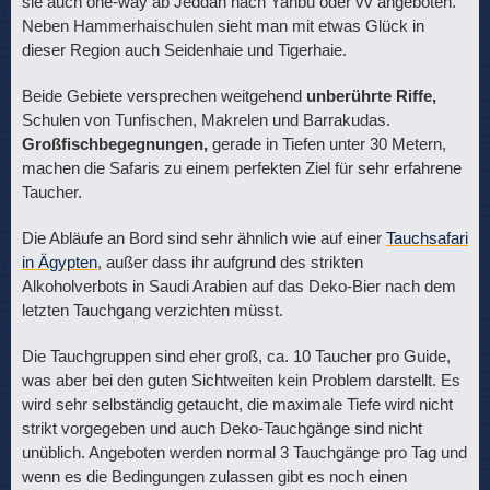
sie auch one-way ab Jeddah nach Yanbu oder vv angeboten.
Neben Hammerhaischulen sieht man mit etwas Glück in
dieser Region auch Seidenhaie und Tigerhaie.
Beide Gebiete versprechen weitgehend
unberührte Riffe,
Schulen von Tunfischen, Makrelen und Barrakudas.
Großfischbegegnungen,
gerade in Tiefen unter 30 Metern,
machen die Safaris zu einem perfekten Ziel für sehr erfahrene
Taucher.
Die Abläufe an Bord sind sehr ähnlich wie auf einer
Tauchsafari
in Ägypten
, außer dass ihr aufgrund des strikten
Alkoholverbots in Saudi Arabien auf das Deko-Bier nach dem
letzten Tauchgang verzichten müsst.
Die Tauchgruppen sind eher groß, ca. 10 Taucher pro Guide,
was aber bei den guten Sichtweiten kein Problem darstellt. Es
wird sehr selbständig getaucht, die maximale Tiefe wird nicht
strikt vorgegeben und auch Deko-Tauchgänge sind nicht
unüblich. Angeboten werden normal 3 Tauchgänge pro Tag und
wenn es die Bedingungen zulassen gibt es noch einen