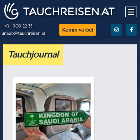
+43 1 909 22 35
Komm vorbei
urlaub@tauchreisen.at
Tauchjournal