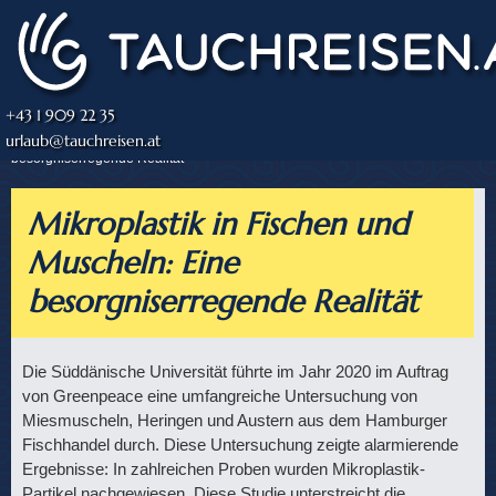
+43 1 909 22 35
urlaub@tauchreisen.at
Tauchjournal
» Mikroplastik in Fischen und Muscheln: Eine
besorgniserregende Realität
Mikroplastik in Fischen und
Muscheln: Eine
besorgniserregende Realität
Die Süddänische Universität führte im Jahr 2020 im Auftrag
von Greenpeace eine umfangreiche Untersuchung von
Miesmuscheln, Heringen und Austern aus dem Hamburger
Fischhandel durch. Diese Untersuchung zeigte alarmierende
Ergebnisse: In zahlreichen Proben wurden Mikroplastik-
Partikel nachgewiesen. Diese Studie unterstreicht die