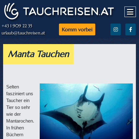
+43 1 909 22 35
Komm vorbei
urlaub@tauchreisen.at
Manta Tauchen
Selten
fasziniert uns
Taucher ein
Tier so sehr
wie der
Mantarochen.
In frühen
Büchern