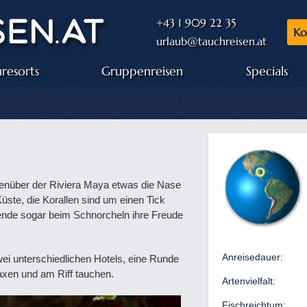
+43 1 909 22 35
Ko
urlaub@tauchreisen.at
resorts
Gruppenreisen
Specials
genüber der Riviera Maya etwas die Nase
Küste, die Korallen sind um einen Tick
ende sogar beim Schnorcheln ihre Freude
Anreisedauer:
wei unterschiedlichen Hotels, eine Runde
axen und am Riff tauchen.
Artenvielfalt:
Fischreichtum: