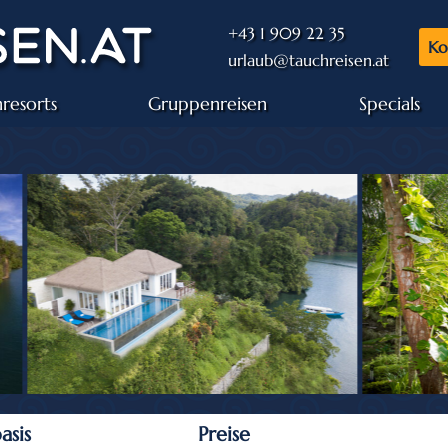
+43 1 909 22 35
Ko
urlaub@tauchreisen.at
resorts
Gruppenreisen
Specials
asis
Preise