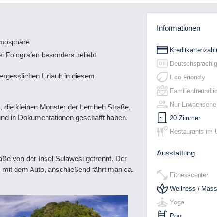
Informationen
tmosphäre
Kreditkartenzahl
ei Fotografen besonders beliebt
Deutschsprachig
ergesslichen Urlaub in diesem
Eco-Friendly
Familienfreundli
Nur Erwachsene
, die kleinen Monster der Lembeh Straße,
e und in Dokumentationen geschafft haben.
20 Zimmer
Restaurants im 
Ausstattung
ße von der Insel Sulawesi getrennt. Der
 mit dem Auto, anschließend fährt man ca.
Fitnesscenter
Wellness / Mas
Yoga
Pool