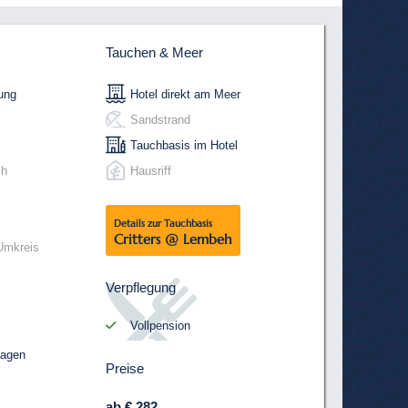
Tauchen & Meer
ung
Hotel direkt am Meer
Sandstrand
Tauchbasis im Hotel
ch
Hausriff
Details zur Tauchbasis
Critters @ Lembeh
Umkreis
Verpflegung
Vollpension
sagen
Preise
ab € 282