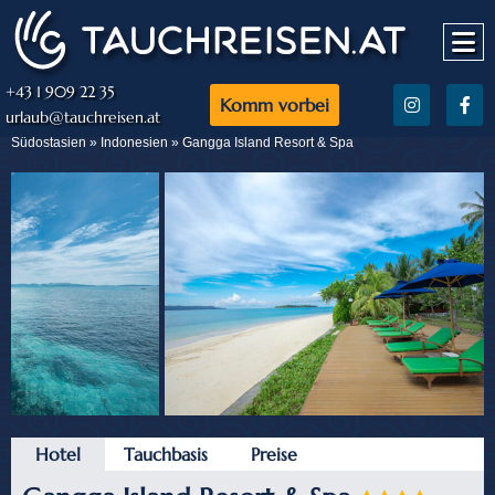
+43 1 909 22 35
Komm vorbei
urlaub@tauchreisen.at
Südostasien »
Indonesien
» Gangga Island Resort & Spa
Hotel
Tauchbasis
Preise