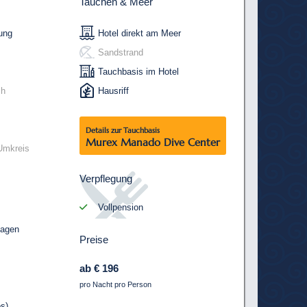
Tauchen & Meer
ung
Hotel direkt am Meer
Sandstrand
Tauchbasis im Hotel
ch
Hausriff
Details zur Tauchbasis
Murex Manado Dive Center
Umkreis
Verpflegung
Vollpension
sagen
Preise
ab € 196
pro Nacht pro Person
s)