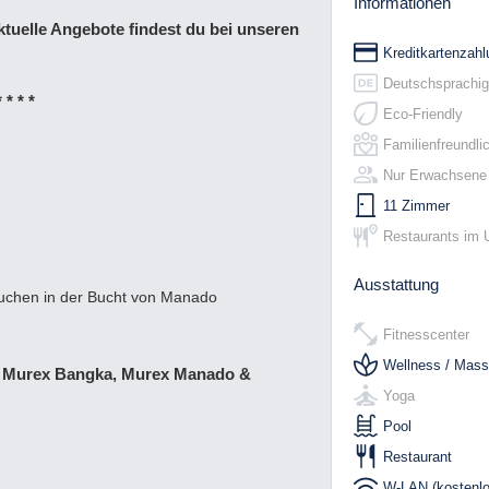
Informationen
ktuelle Angebote findest du bei unseren
Kreditkartenzahl
Deutschsprachig
* * * *
Eco-Friendly
Familienfreundli
Nur Erwachsene
11 Zimmer
Restaurants im 
Ausstattung
uchen in der Bucht von Manado
Fitnesscenter
Wellness / Mas
:
Murex Bangka, Murex Manado &
Yoga
Pool
Restaurant
W-LAN (kostenlo