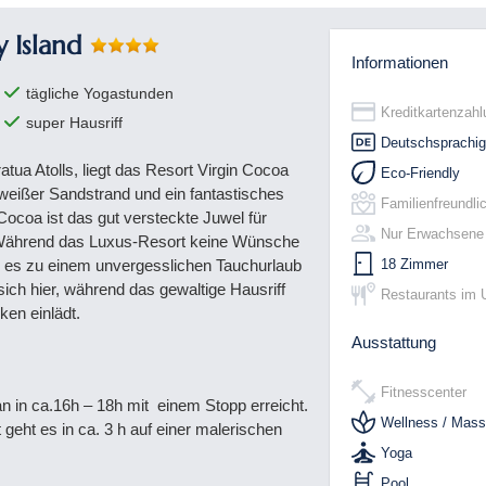
y Island
Informationen
tägliche Yogastunden
Kreditkartenzahl
super Hausriff
Deutschsprachig
ua Atolls, liegt das Resort Virgin Cocoa
Eco-Friendly
 weißer Sandstrand und ein fantastisches
Familienfreundli
Cocoa ist das gut versteckte Juwel für
Nur Erwachsene
Während das Luxus-Resort keine Wünsche
18 Zimmer
was es zu einem unvergesslichen Tauchurlaub
ich hier, während das gewaltige Hausriff
Restaurants im 
ken einlädt.
Ausstattung
Fitnesscenter
an in ca.16h – 18h mit einem Stopp erreicht.
Wellness / Mas
 geht es in ca. 3 h auf einer malerischen
Yoga
Pool