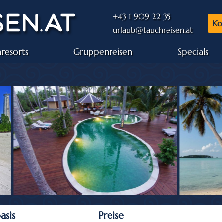
+43 1 909 22 35
Ko
urlaub@tauchreisen.at
resorts
Gruppenreisen
Specials
d
asis
Preise