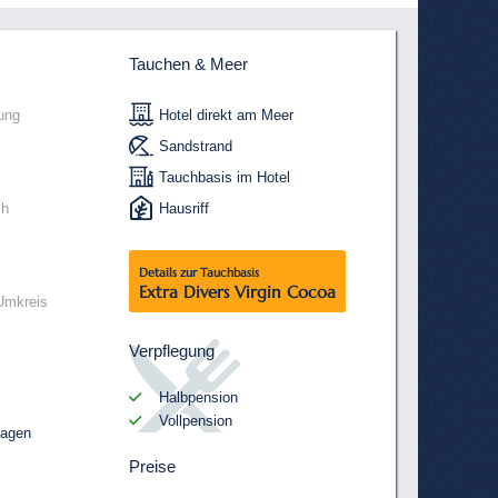
Tauchen & Meer
ung
Hotel direkt am Meer
Sandstrand
Tauchbasis im Hotel
ch
Hausriff
Details zur Tauchbasis
Extra Divers Virgin Cocoa
Umkreis
Verpflegung
Halbpension
Vollpension
sagen
Preise