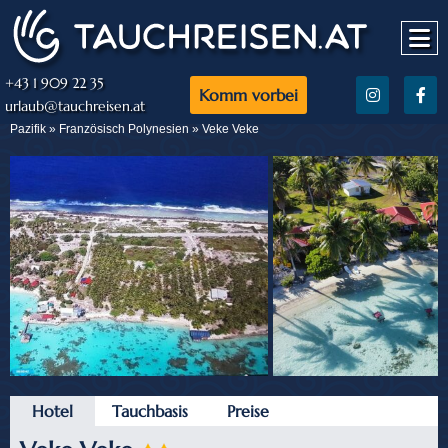
+43 1 909 22 35
Komm vorbei
urlaub@tauchreisen.at
Pazifik »
Französisch Polynesien
» Veke Veke
Hotel
Tauchbasis
Preise