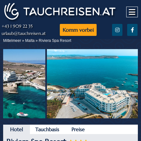
+43 1 909 22 35
Komm vorbei
urlaub@tauchreisen.at
Mittelmeer »
Malta
» Riviera Spa Resort
Hotel
Tauchbasis
Preise