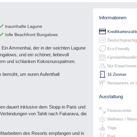
Informationen
traumhafte Lagune
Kreditkartenzahl
tolle Beachfront Bungalows
Deutschsprachig
d. Ein Ammenhai, der in der seichten Lagune
Eco-Friendly
alows, und ein schöner, liebevoll
Familienfreundli
chern und schlanken Kokosnusspalmen.
Nur Erwachsene
am bemüht, um euren Aufenthalt
16 Zimmer
Restaurants im 
Ausstattung
en dauert inklusive dem Stopp in Paris und
Fitnesscenter
 Verbindungen von Tahiti nach Fakarava, die
Wellness / Mas
Yoga
Mitarbeitern des Resorts empfangen und in
Pool