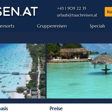
+43 1 909 22 35
Ko
urlaub@tauchreisen.at
resorts
Gruppenreisen
Specials
asis
Preise