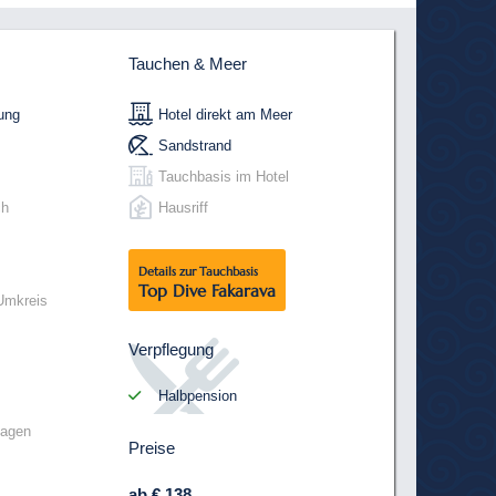
Tauchen & Meer
ung
Hotel direkt am Meer
Sandstrand
Tauchbasis im Hotel
ch
Hausriff
Details zur Tauchbasis
Top Dive Fakarava
Umkreis
Verpflegung
Halbpension
sagen
Preise
ab € 138