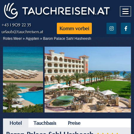
+43 1 909 22 35
Komm vorbei
urlaub@tauchreisen.at
Rotes Meer »
Ägypten
» Baron Palace Sahl Hasheesh
Hotel
Tauchbasis
Preise