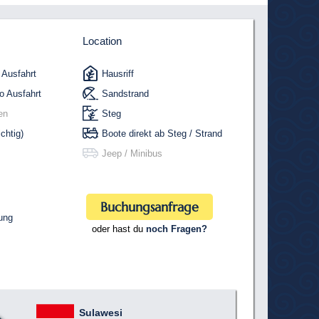
Location
 Ausfahrt
Hausriff
o Ausfahrt
Sandstrand
en
Steg
ichtig)
Boote direkt ab Steg / Strand
Jeep / Minibus
Buchungsanfrage
ung
oder hast du
noch Fragen?
Sulawesi