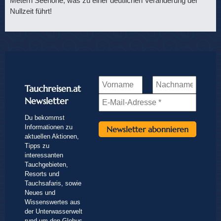
Metern Seehöhe, was zu einer deutlichen Veränderung der
Nullzeit führt!
Tauchreisen.at
Newsletter
Du bekommst
Informationen zu
aktuellen Aktionen,
Tipps zu
interessanten
Tauchgebieten,
Resorts und
Tauchsafaris, sowie
Neues und
Wissenswertes aus
der Unterwasserwelt
rund um den Globus.