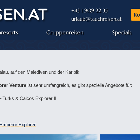
+43 1 909 22 35
Ko
urlaub@tauchreisen.at
resorts
Gruppenreisen
Specials
lau, auf den Malediven und der Karibik
orer Venture
ist sehr umfangreich, es gibt spezielle Angebote für:
– Turks & Caicos Explorer II
Emperor Explorer