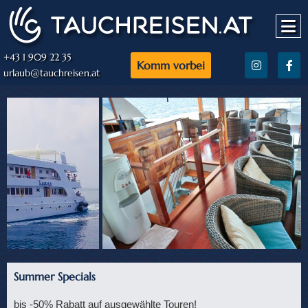
+43 1 909 22 35
Komm vorbei
urlaub@tauchreisen.at
Summer Specials
bis -50% Rabatt auf ausgewählte Touren!