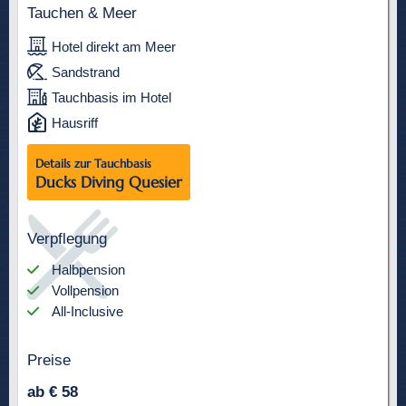
Tauchen & Meer
Hotel direkt am Meer
Sandstrand
Tauchbasis im Hotel
Hausriff
Details zur Tauchbasis
Ducks Diving Quesier
Verpflegung
Halbpension
Vollpension
All-Inclusive
Preise
ab € 58