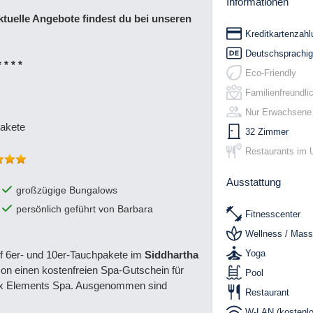
Informationen
ktuelle Angebote findest du bei unseren
Kreditkartenzahl
Deutschsprachig
* * * *
Eco-Friendly
Familienfreundli
Nur Erwachsene
akete
32 Zimmer
Restaurants im 
Ausstattung
großzügige Bungalows
persönlich geführt von Barbara
Fitnesscenter
Wellness / Mas
Yoga
f 6er- und 10er-Tauchpakete im
Siddhartha
rson einen kostenfreien Spa-Gutschein für
Pool
Six Elements Spa. Ausgenommen sind
Restaurant
W-LAN (kostenlo