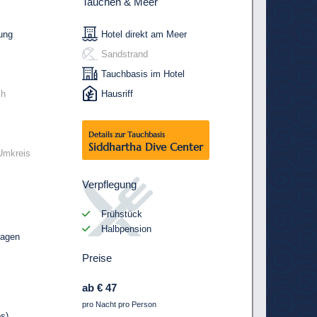
Tauchen & Meer
ung
Hotel direkt am Meer
Sandstrand
Tauchbasis im Hotel
ch
Hausriff
Details zur Tauchbasis
Siddhartha Dive Center
Umkreis
Verpflegung
Frühstück
Halbpension
sagen
Preise
ab € 47
pro Nacht pro Person
s)