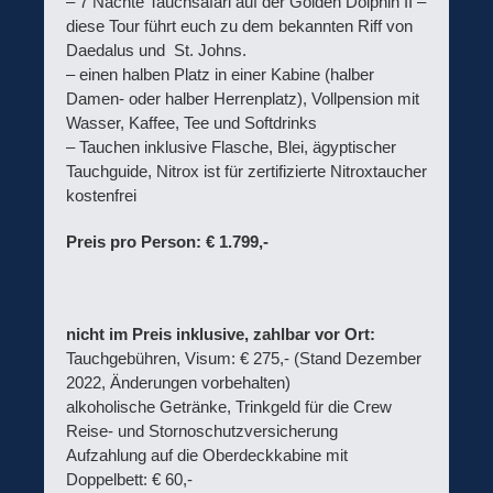
– 7 Nächte Tauchsafari auf der Golden Dolphin II –
diese Tour führt euch zu dem bekannten Riff von
Daedalus und St. Johns.
– einen halben Platz in einer Kabine (halber
Damen- oder halber Herrenplatz), Vollpension mit
Wasser, Kaffee, Tee und Softdrinks
– Tauchen inklusive Flasche, Blei, ägyptischer
Tauchguide, Nitrox ist für zertifizierte Nitroxtaucher
kostenfrei
P
reis pro Person: € 1.799,-
nicht im Preis inklusive, zahlbar vor Ort:
Tauchgebühren, Visum: € 275,- (Stand Dezember
2022, Änderungen vorbehalten)
alkoholische Getränke, Trinkgeld für die Crew
Reise- und Stornoschutzversicherung
Aufzahlung auf die Oberdeckkabine mit
Doppelbett: € 60,-