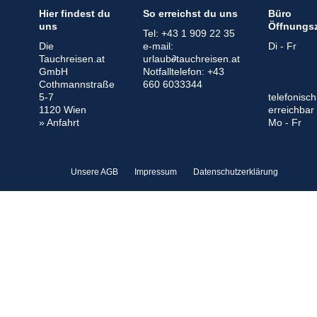
Hier findest du
So erreichst du uns
Büro
uns
Öffnungsz
Tel:
+43 1 909 22 35
Die
e-mail:
Di - Fr
Tauchreisen.at
urlaub
∂
tauchreisen.at
GmbH
Notfalltelefon:
+43
Cothmannstraße
660 6033344
5-7
telefonisch
1120 Wien
erreichbar
» Anfahrt
Mo - Fr
Unsere AGB
Impressum
Datenschutzerklärung