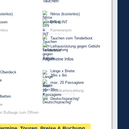
Tauchen
tenlos)
Nitrox (kostenlos)
osen
DIN & INT
lness
Kameraraum
Tauchen vom Tenderboot
Leihausrüstung gegen Gebühr
Allgemeine Infos
Länge x Breite:
 Oberdeck
38m x 8m
e
max. 20 Passagiere
Kreditkartenzahlung
lbetten
Deutschsprachig¹
ne
er Bullauge zum Öffnen
Termine, Touren, Preise & Buchung