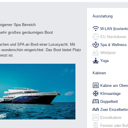
Ausstattung
eigener Spa Bereich
W-LAN (kostenlo
sehr großes geräumiges Boot
EU Steckdosen
uchen und SPA an Bord einer Luxusyacht. Mit
Spa & Wellness
g wunderschön eingerichtet. Das Boot bietet Platz
Whirlpool
enzt ist.
Yoga
Kabinen
Kabine am Ober
Klimaanlage
Doppelbett
Zwei Einzelbette
Einzelkabine
Fenster oder Bu