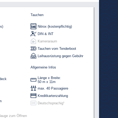
Tauchen
s)
Nitrox (kostenpflichtig)
DIN & INT
Kameraraum
Tauchen vom Tenderboot
Leihausrüstung gegen Gebühr
Allgemeine Infos
Länge x Breite:
deck
50 m x 11m
max. 40 Passagiere
Kreditkartenzahlung
n
Deutschsprachig¹
llauge zum Öffnen