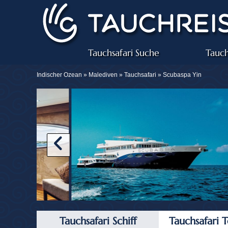
Tauchsafari Suche
Tauch
Indischer Ozean »
Malediven
»
Tauchsafari
» Scubaspa Yin
Tauchsafari Schiff
Tauchsafari