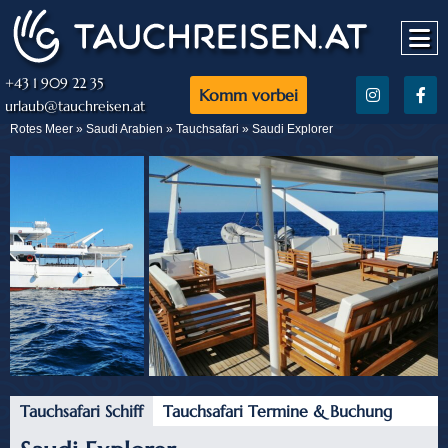
+43 1 909 22 35
Komm vorbei
urlaub@tauchreisen.at
Rotes Meer »
Saudi Arabien
»
Tauchsafari
» Saudi Explorer
Tauchsafari Schiff
Tauchsafari Termine & Buchung