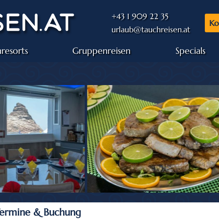
+43 1 909 22 35
Ko
urlaub@tauchreisen.at
resorts
Gruppenreisen
Specials
 Termine & Buchung