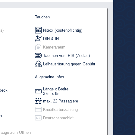
Tauchen
s)
Nitrox (kostenpflichtig)
DIN & INT
Kameraraum
Tauchen vom RIB (Zodiac)
Leihausrüstung gegen Gebühr
Allgemeine Infos
Länge x Breite:
deck
37m x 9m
max. 22 Passagiere
Kreditkartenzahlung
n
Deutschsprachig¹
llauge zum Öffnen