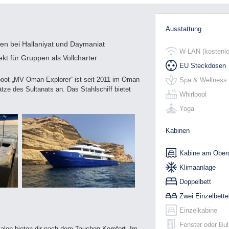
Ausstattung
en bei Hallaniyat und Daymaniat
W-LAN (kostenlo
ekt für Gruppen als Vollcharter
EU Steckdosen
iboot „MV Oman Explorer“ ist seit 2011 im Oman
Spa & Wellness
tze des Sultanats an. Das Stahlschiff bietet
Whirlpool
Yoga
Kabinen
Kabine am Ober
Klimaanlage
Doppelbett
Zwei Einzelbette
Einzelkabine
Fenster oder Bu
 Salon bieten dir nach dem Tauchen Komfort. Im