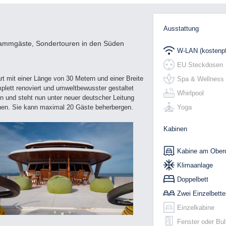
Ausstattung
tammgäste, Sondertouren in den Süden
W-LAN (kostenpfl
EU Steckdosen
t mit einer Länge von 30 Metern und einer Breite
Spa & Wellness
lett renoviert und umweltbewusster gestaltet
Whirlpool
n und steht nun unter neuer deutscher Leitung
Yoga
nen. Sie kann maximal 20 Gäste beherbergen.
Kabinen
Kabine am Ober
Klimaanlage
Doppelbett
Zwei Einzelbette
Einzelkabine
Fenster oder Bu