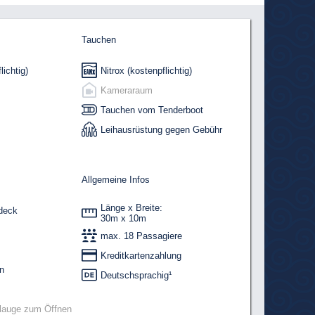
Tauchen
ichtig)
Nitrox (kostenpflichtig)
Kameraraum
Tauchen vom Tenderboot
Leihausrüstung gegen Gebühr
Allgemeine Infos
Länge x Breite:
deck
30m x 10m
max. 18 Passagiere
Kreditkartenzahlung
n
Deutschsprachig¹
llauge zum Öffnen