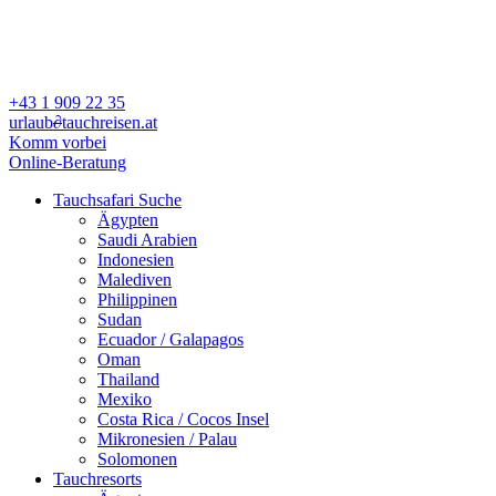
+43 1 909 22 35
urlaub
∂
tauchreisen.at
Komm vorbei
Online-Beratung
Tauchsafari Suche
Ägypten
Saudi Arabien
Indonesien
Malediven
Philippinen
Sudan
Ecuador / Galapagos
Oman
Thailand
Mexiko
Costa Rica / Cocos Insel
Mikronesien / Palau
Solomonen
Tauchresorts