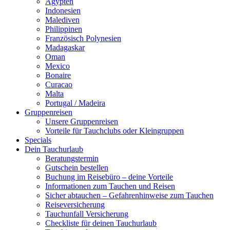
Ägypten
Indonesien
Malediven
Philippinen
Französisch Polynesien
Madagaskar
Oman
Mexico
Bonaire
Curacao
Malta
Portugal / Madeira
Gruppenreisen
Unsere Gruppenreisen
Vorteile für Tauchclubs oder Kleingruppen
Specials
Dein Tauchurlaub
Beratungstermin
Gutschein bestellen
Buchung im Reisebüro – deine Vorteile
Informationen zum Tauchen und Reisen
Sicher abtauchen – Gefahrenhinweise zum Tauchen
Reiseversicherung
Tauchunfall Versicherung
Checkliste für deinen Tauchurlaub