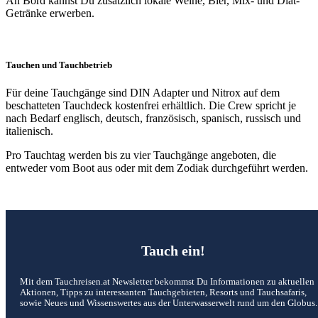
An Bord kannst Du zusätzlich lokale Weine, Bier, Mix- und Diät-
Getränke erwerben.
Tauchen und Tauchbetrieb
Für deine Tauchgänge sind DIN Adapter und Nitrox auf dem
beschatteten Tauchdeck kostenfrei erhältlich. Die Crew spricht je
nach Bedarf englisch, deutsch, französisch, spanisch, russisch und
italienisch.
Pro Tauchtag werden bis zu vier Tauchgänge angeboten, die
entweder vom Boot aus oder mit dem Zodiak durchgeführt werden.
Tauch ein!
Mit dem Tauchreisen.at Newsletter bekommst Du Informationen zu aktuellen
Aktionen, Tipps zu interessanten Tauchgebieten, Resorts und Tauchsafaris,
sowie Neues und Wissenswertes aus der Unterwasserwelt rund um den Globus.