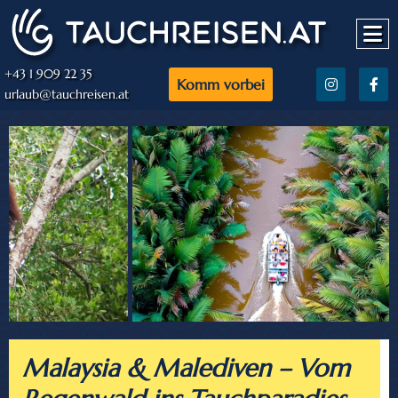
+43 1 909 22 35
Komm vorbei
urlaub@tauchreisen.at
Malaysia & Malediven – Vom