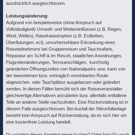
ausdrücklich ausgeschlossen.
Leistungsänderung:
Aufgrund von beispielsweise (ohne Anspruch auf
Vollständigkeit) Umwelt- und Wettereinflüssen (z.B. Regen,
Wind, Wellen), Naturkatastrophen (z.B. Erdbeben,
Überflutungen, ect), unvorhersehbare Erkrankung eines
Reiseteilnehmers bei Gruppenreisen und Tauchsafaris,
Reparatur am Schiff & im Resort, staatlichen Anordnungen,
Flugzeitenänderungen, Terroranschlägen, kurzfristig
geänderten Öffnungszeiten von Nationalparks usw. kann von
der beworbenen bzw. vertraglich vereinbarten Route
abgewichen oder Tauchplätze ausgelassen oder geändert
werden. In diesen Fällen bemüht sich der Reiseveranstalter
gleichwertige Alternativen anzubieten bzw. allenfalls entfallene
Teile an anderer Stelle nachzuholen. Eine Rückerstattung ist in
diesem Falle ausgeschlossen. Bei Ausfall der Nitroxfüllanlage
besteht kein Anspruch auf Rückerstattung, da es sich hier um
eine kostenfreie Leistung handelt.
Du würdest dieses Angebot gerne buchen? Oder hast Du noch