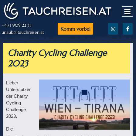
+43 1 909 22 35
Komm vorbei
urlaub@tauchreisen.at
Charity Cycling Challenge
2023
Lieber
Unterstützer
der Charity
Cycling
Challenge
2023,
Die