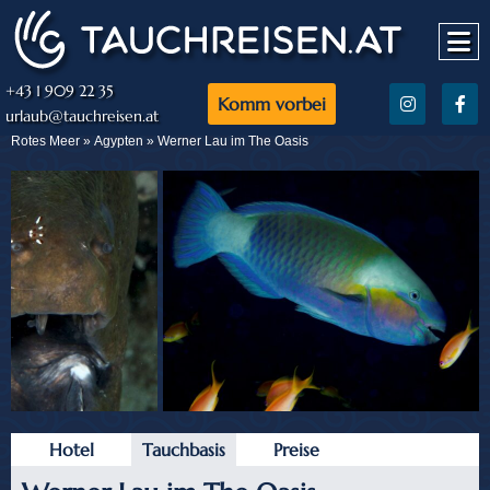
+43 1 909 22 35
Komm vorbei
urlaub@tauchreisen.at
Rotes Meer »
Ägypten
» Werner Lau im The Oasis
Hotel
Tauchbasis
Preise