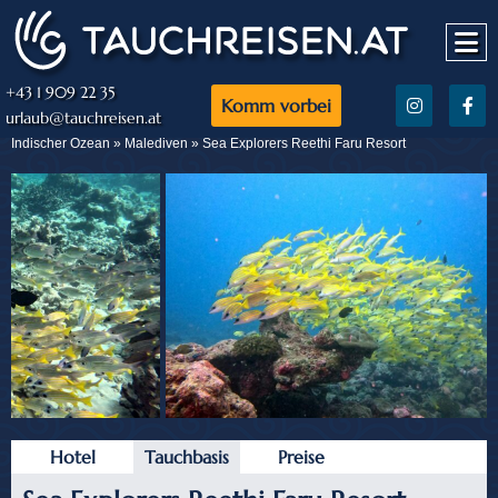
+43 1 909 22 35
Komm vorbei
urlaub@tauchreisen.at
Indischer Ozean »
Malediven
» Sea Explorers Reethi Faru Resort
Hotel
Tauchbasis
Preise