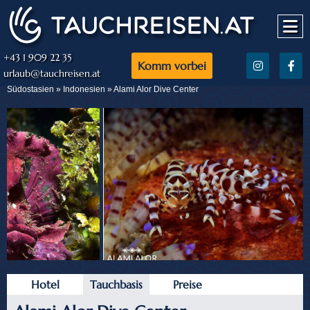
+43 1 909 22 35
Komm vorbei
urlaub@tauchreisen.at
Südostasien »
Indonesien
» Alami Alor Dive Center
Hotel
Tauchbasis
Preise