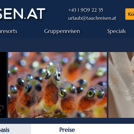
+43 1 909 22 35
Ko
urlaub@tauchreisen.at
resorts
Gruppenreisen
Specials
asis
Preise