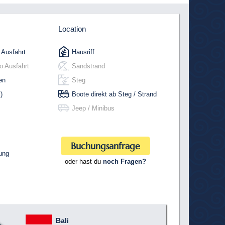
Location
 Ausfahrt
Hausriff
o Ausfahrt
Sandstrand
en
Steg
)
Boote direkt ab Steg / Strand
Jeep / Minibus
Buchungsanfrage
ung
oder hast du
noch Fragen?
Bali